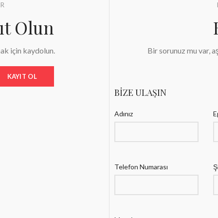
AR
ıt Olun
k için kaydolun.
Bir sorunuz mu var, a
BİZE ULAŞIN
Adınız
E
Telefon Numarası
Ş