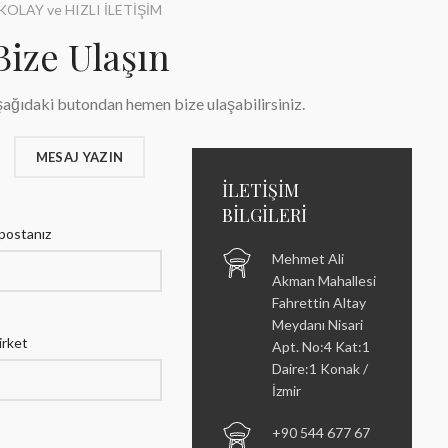
KOLAY ve HIZLI İLETİŞİM
Bize Ulaşın
şağıdaki butondan hemen bize ulaşabilirsiniz.
MESAJ YAZIN
İLETİŞİM
BİLGİLERİ
postanız
Mehmet Ali
Akman Mahallesi
Fahrettin Altay
Meydanı Nisari
irket
Apt. No:4 Kat:1
Daire:1 Konak /
İzmir
+90 544 677 67