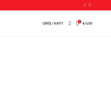
0
GIRIŞ / KAYIT
₺
0,00