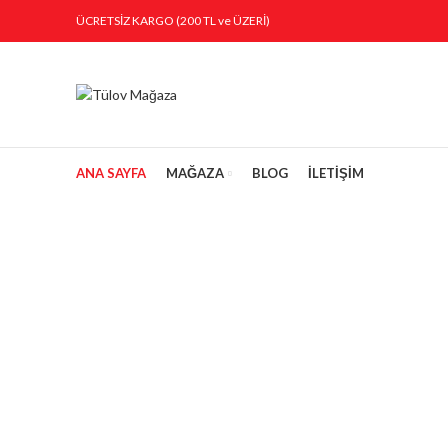
ÜCRETSİZ KARGO (200 TL ve ÜZERİ)
ANA SAYFA
MAĞAZA
BLOG
İLETİŞİM