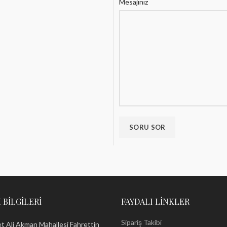
Mesajınız
 BILGILERI
FAYDALI LINKLER
Sipariş Takibi
Ali Akman Mahallesi Fahrettin