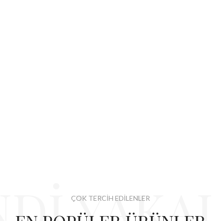
Dİ YAKA
ÇOK TERCİH EDİLENLER