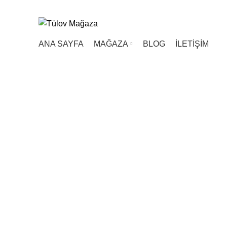
ÜCRETSİZ KARGO (200 TL ve ÜZERİ)
ANA SAYFA
MAĞAZA
BLOG
İLETİŞİM