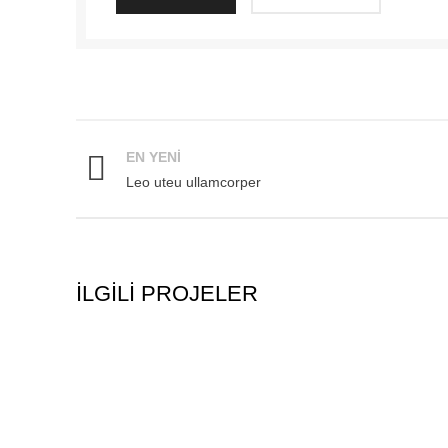
EN YENI
Leo uteu ullamcorper
İLGILI PROJELER