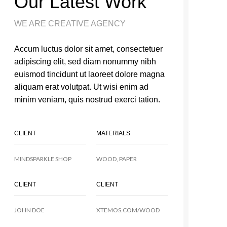
Our Latest Work
WE ARE CREATIVE AGENCY
Accum luctus dolor sit amet, consectetuer
adipiscing elit, sed diam nonummy nibh
euismod tincidunt ut laoreet dolore magna
aliquam erat volutpat. Ut wisi enim ad
minim veniam, quis nostrud exerci tation.
CLIENT
MATERIALS
MINDSPARKLE SHOP
WOOD, PAPER
CLIENT
CLIENT
JOHN DOE
XTEMOS.COM/WOOD