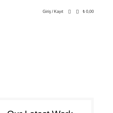
0
Giriş / Kayıt
₺
0,00