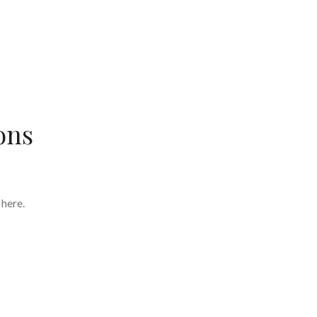
ons
 here.