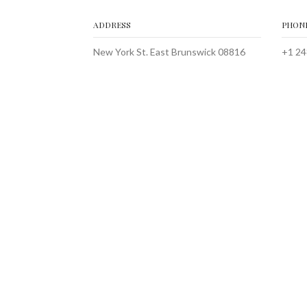
ADDRESS
PHON
New York St. East Brunswick 08816
+1 24