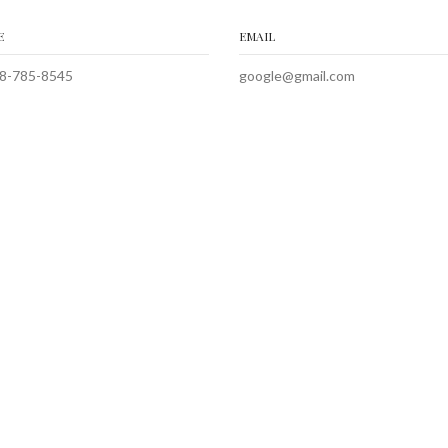
E
EMAIL
8-785-8545
google@gmail.com