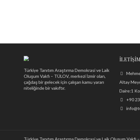
İLETIŞIM
Türkiye Tanıtım Araştırma Demokrasi ve Laik
Mehmet 
Oluşum Vakfı – TÜLOV, merkezi İzmir olan,
çağdaş bir gelecek için çalışan kamu yararı
Altay Meyd
niteliğinde bir vakıftır.
Daire:1 Ko
+90 23
info@tu
Türkiye Tanıtım Araştırma Demokrasi ve Laik Oluşum Vakfı