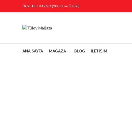
ÜCRETSİZ KARGO (200 TL ve ÜZERİ)
ANA SAYFA
MAĞAZA
BLOG
İLETİŞİM