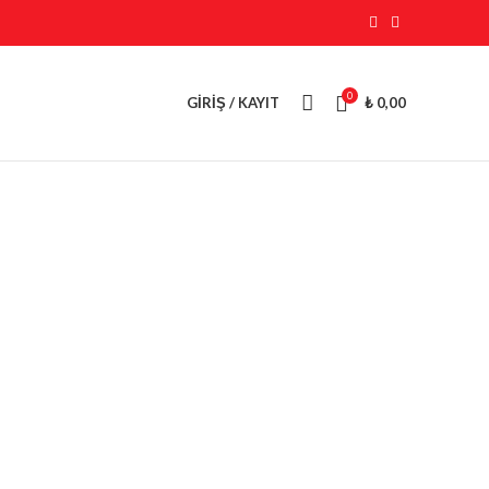
0
GIRIŞ / KAYIT
₺
0,00