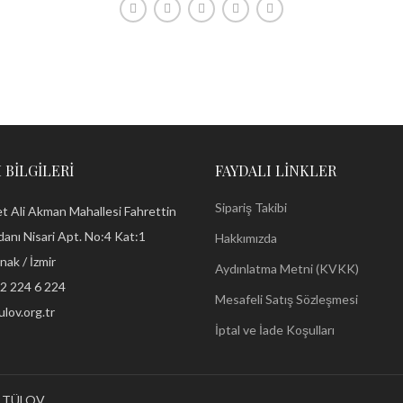
 BILGILERI
FAYDALI LINKLER
Sipariş Takibi
Ali Akman Mahallesi Fahrettin
anı Nisari Apt. No:4 Kat:1
Hakkımızda
nak / İzmir
Aydınlatma Metni (KVKK)
2 224 6 224
Mesafeli Satış Sözleşmesi
lov.org.tr
İptal ve İade Koşulları
 – TÜLOV